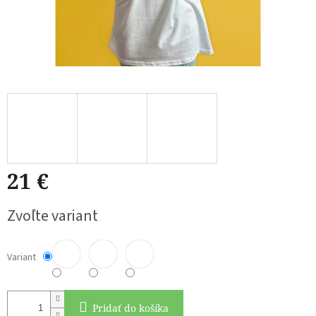
21 €
Jednotková
Zvoľte variant
cena:
Variant
Pridať do košíka