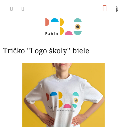
Prejsť
NÁKU
na
obsah
KOŠÍK
Tričko "Logo školy" biele