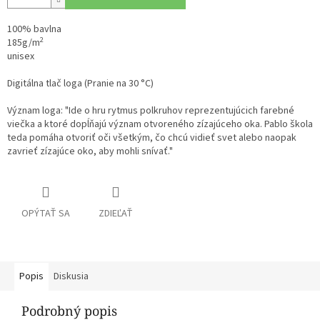
100% bavlna
2
185g/m
unisex
Digitálna tlač loga (Pranie na 30 °C)
Význam loga: "I
de o hru rytmus polkruhov reprezentujúcich farebné
viečka a ktoré dopĺňajú
význam
otvoreného
zízajúceho
oka. Pablo škola
teda pomáha otvoriť oči všetkým, čo chcú vidieť svet alebo naopak
zavrieť
zízajúce oko, aby mohli snívať."
OPÝTAŤ SA
ZDIEĽAŤ
Popis
Diskusia
Podrobný popis