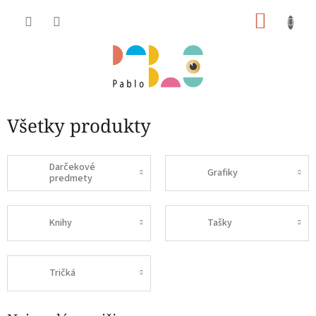
Prejsť
NÁKU
na
obsah
KOŠÍK
Všetky produkty
Darčekové
Grafiky
predmety
Knihy
Tašky
Tričká