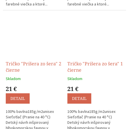
farebné viečka a ktoré...
farebné viečka a ktoré...
Tričko "Príšera zo šera" 2
Tričko "Príšera zo šera" 1
čierne
čierne
Skladom
Skladom
21 €
21 €
DETAIL
DETAIL
100% bavlna185g/m2unisex
100% bavlna185g/m2unisex
Sieťotlač (Pranie na 40 °C)
Sieťotlač (Pranie na 40 °C)
Detský návrh inšpirovaný
Detský návrh inšpirovaný
hlbokomorskou faunou v
hlbokomorskou faunou v