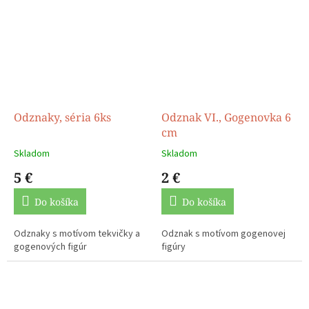
viečka a ktoré...
viečka a ktoré...
Odznaky, séria 6ks
Odznak VI., Gogenovka 6
cm
Skladom
Skladom
5 €
2 €
Do košíka
Do košíka
Odznaky s motívom tekvičky a
Odznak s motívom gogenovej
gogenových figúr
figúry