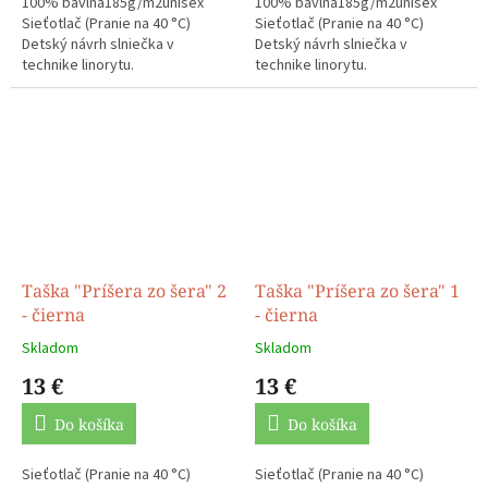
100% bavlna185g/m2unisex
100% bavlna185g/m2unisex
Sieťotlač (Pranie na 40 °C)
Sieťotlač (Pranie na 40 °C)
Detský návrh slniečka v
Detský návrh slniečka v
technike linorytu.
technike linorytu.
Taška "Príšera zo šera" 2
Taška "Príšera zo šera" 1
- čierna
- čierna
Skladom
Skladom
13 €
13 €
Do košíka
Do košíka
Sieťotlač (Pranie na 40 °C)
Sieťotlač (Pranie na 40 °C)