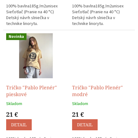
100% bavlna185g/m2unisex
100% bavlna185g/m2unisex
Sieťotlač (Pranie na 40 °C)
Sieťotlač (Pranie na 40 °C)
Detský návrh slniečka v
Detský návrh slniečka v
technike linorytu.
technike linorytu.
Novinka
Tričko "Pablo Plenér"
Tričko "Pablo Plenér"
pieskové
modré
Skladom
Skladom
21 €
21 €
DETAIL
DETAIL