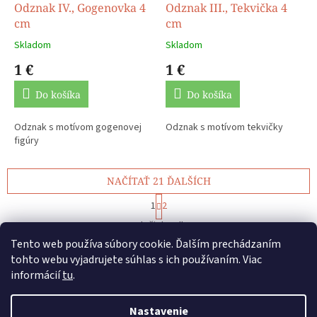
Odznak IV., Gogenovka 4
Odznak III., Tekvička 4
cm
cm
Skladom
Skladom
1 €
1 €
Do košíka
Do košíka
Odznak s motívom gogenovej
Odznak s motívom tekvičky
figúry
NAČÍTAŤ 21 ĎALŠÍCH
S
1
2
t
O
r
45
položiek celkom
v
á
Tento web používa súbory cookie. Ďalším prechádzaním
l
HORE
n
á
k
tohto webu vyjadrujete súhlas s ich používaním. Viac
o
d
informácií
tu
.
v
Z
a
a
c
á
n
Nastavenie
i
Vytvoril Shoptet