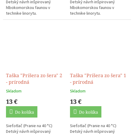
Detský návrh inšpirovaný
Detský návrh inšpirovaný
hlbokomorskou faunou v
hlbokomorskou faunou v
technike linorytu.
technike linorytu.
Taška "Príšera zo šera" 2
Taška "Príšera zo šera" 1
- prírodná
- prírodná
Skladom
Skladom
13 €
13 €
Do košíka
Do košíka
Sieťotlač (Pranie na 40 °C)
Sieťotlač (Pranie na 40 °C)
Detský návrh inšpirovaný
Detský návrh inšpirovaný