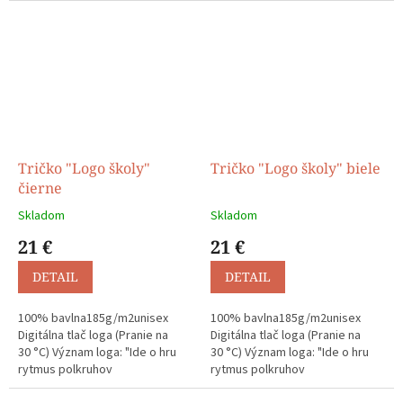
Tričko "Logo školy"
Tričko "Logo školy" biele
čierne
Skladom
Skladom
21 €
21 €
DETAIL
DETAIL
100% bavlna185g/m2unisex
100% bavlna185g/m2unisex
Digitálna tlač loga (Pranie na
Digitálna tlač loga (Pranie na
30 °C) Význam loga: "Ide o hru
30 °C) Význam loga: "Ide o hru
rytmus polkruhov
rytmus polkruhov
reprezentujúcich farebné
reprezentujúcich farebné