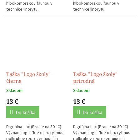
hlbokomorskou faunou v
hlbokomorskou faunou v
technike linorytu.
technike linorytu.
Taška "Logo školy"
Taška "Logo školy"
čierna
prírodná
Skladom
Skladom
13 €
13 €
Do košíka
Do košíka
Digitálna tlač (Pranie na 30 °C)
Digitálna tlač (Pranie na 30 °C)
Význam loga: "Ide o hru rytmus
Význam loga: "Ide o hru rytmus
polkruhov reprezentujúcich
polkruhov reprezentujúcich