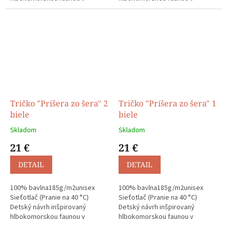
technike linorytu.
technike linorytu.
Tričko "Príšera zo šera" 2
Tričko "Príšera zo šera" 1
biele
biele
Skladom
Skladom
21 €
21 €
DETAIL
DETAIL
100% bavlna185g/m2unisex
100% bavlna185g/m2unisex
Sieťotlač (Pranie na 40 °C)
Sieťotlač (Pranie na 40 °C)
Detský návrh inšpirovaný
Detský návrh inšpirovaný
hlbokomorskou faunou v
hlbokomorskou faunou v
technike linorytu.
technike linorytu.