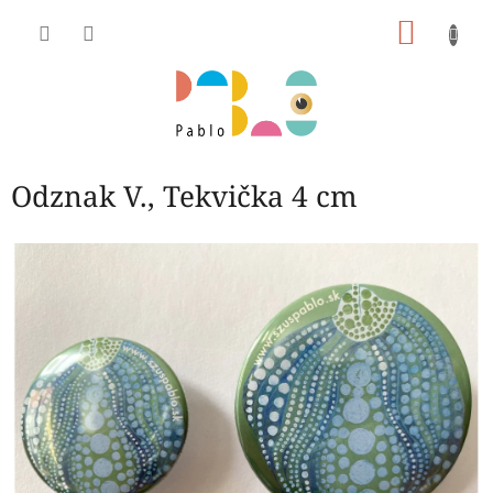
Prejsť
NÁKU
na
obsah
KOŠÍK
Odznak V., Tekvička 4 cm