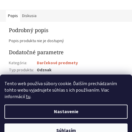
Popis
Diskusia
Podrobný popis
Popis produktu nie je dostupný
Dodatočné parametre
Kategória
:
Darčekové predmety
Typ produktu
:
Odznak
Rozmery
:
4 cm
Tento web používa súbory cookie. Ďalším prechádzaním
Technika
:
Linoryt
tohto webu vyjadrujete súhlas s ich používaním. Viac
informácií
tu
.
Z
á
Nastavenie
p
Vytvoril Shoptet
ä
t
Súhlasím
Copyright 2026
SZUŠ Pablo
. Všetky práva vyhradené.