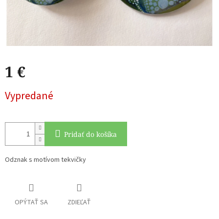
1 €
Jednotková
Vypredané
cena:
Pridať do košíka
Odznak s motívom tekvičky
OPÝTAŤ SA
ZDIEĽAŤ