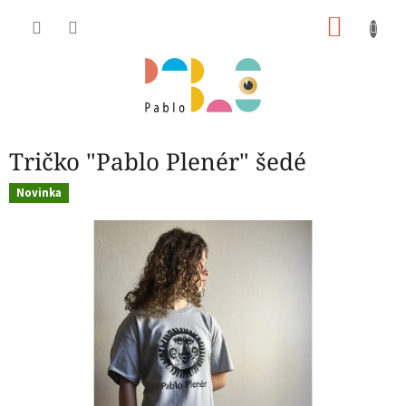
Prejsť
NÁKU
na
obsah
KOŠÍK
Tričko "Pablo Plenér" šedé
Novinka